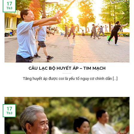
17
Th3
CÂU LẠC BỘ HUYẾT ÁP – TIM MẠCH
Tăng huyết áp được coi là yếu tố nguy cơ chính dẫn [...]
17
Th3