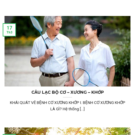
17
Th3
CÂU LẠC BỘ CƠ – XƯƠNG – KHỚP
KHÁI QUÁT VÊ BỆNH CƠ XƯƠNG KHỚP I. BỆNH CƠ XƯƠNG KHỚP
LÀ GÌ? Hệ thống [...]