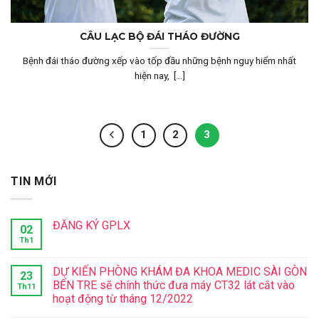
CÂU LẠC BỘ ĐÁI THÁO ĐƯỜNG
Bệnh đái tháo đường xếp vào tốp đầu những bệnh nguy hiểm nhất
hiện nay, [...]
1
2
3
TIN MỚI
ĐĂNG KÝ GPLX
02
Th1
DỰ KIẾN PHÒNG KHÁM ĐA KHOA MEDIC SÀI GÒN
23
BẾN TRE sẽ chính thức đưa máy CT32 lát cắt vào
Th11
hoạt động từ tháng 12/2022