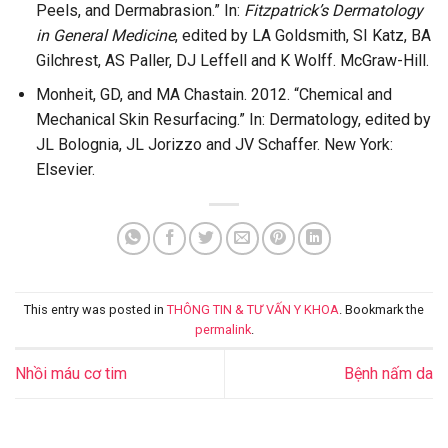
Peels, and Dermabrasion.” In:
Fitzpatrick’s Dermatology
in General Medicine
, edited by LA Goldsmith, SI Katz, BA
Gilchrest, AS Paller, DJ Leffell and K Wolff. McGraw-Hill.
Monheit, GD, and MA Chastain. 2012. “Chemical and
Mechanical Skin Resurfacing.” In: Dermatology, edited by
JL Bolognia, JL Jorizzo and JV Schaffer. New York:
Elsevier.
This entry was posted in
THÔNG TIN & TƯ VẤN Y KHOA
. Bookmark the
permalink
.
Nhồi máu cơ tim
Bệnh nấm da