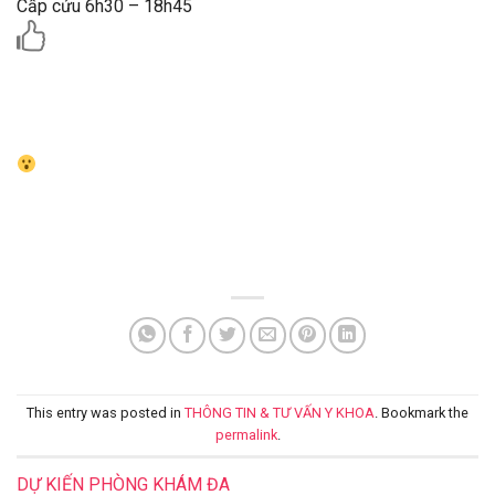
Cấp cứu 6h30 – 18h45
/-
strong
/-
heart
:>
:-
((
:-
h
This entry was posted in
THÔNG TIN & TƯ VẤN Y KHOA
. Bookmark the
permalink
.
DỰ KIẾN PHÒNG KHÁM ĐA