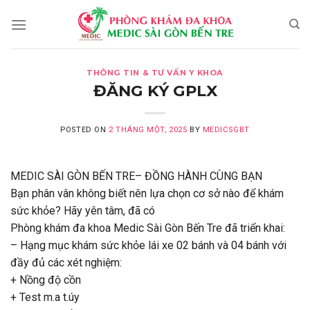
Skip
to
content
THÔNG TIN & TƯ VẤN Y KHOA
ĐĂNG KÝ GPLX
POSTED ON
2 THÁNG MỘT, 2025
BY
MEDICSGBT
MEDIC SÀI GÒN BẾN TRE– ĐỒNG HÀNH CÙNG BẠN
Bạn phân vân không biết nên lựa chọn cơ sở nào để khám
sức khỏe? Hãy yên tâm, đã có
Phòng khám đa khoa Medic Sài Gòn Bến Tre đã triển khai:
– Hạng mục khám sức khỏe lái xe 02 bánh và 04 bánh với
đầy đủ các xét nghiệm:
+ Nồng độ cồn
+ Test m.a t.úy