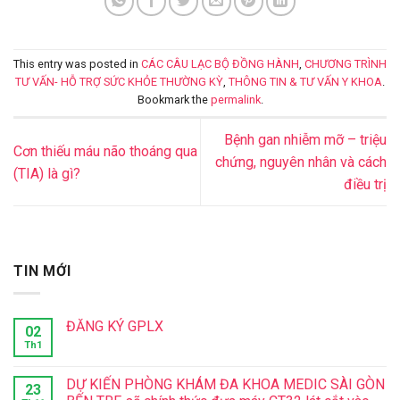
This entry was posted in
CÁC CÂU LẠC BỘ ĐỒNG HÀNH
,
CHƯƠNG TRÌNH
TƯ VẤN- HỖ TRỢ SỨC KHỎE THƯỜNG KỲ
,
THÔNG TIN & TƯ VẤN Y KHOA
.
Bookmark the
permalink
.
Bệnh gan nhiễm mỡ – triệu
Cơn thiếu máu não thoáng qua
chứng, nguyên nhân và cách
(TIA) là gì?
điều trị
TIN MỚI
ĐĂNG KÝ GPLX
02
Th1
DỰ KIẾN PHÒNG KHÁM ĐA KHOA MEDIC SÀI GÒN
23