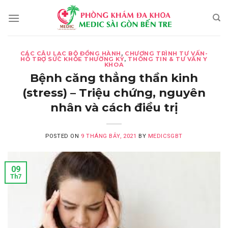
Skip
to
content
CÁC CÂU LẠC BỘ ĐỒNG HÀNH
,
CHƯƠNG TRÌNH TƯ VẤN-
HỖ TRỢ SỨC KHỎE THƯỜNG KỲ
,
THÔNG TIN & TƯ VẤN Y
KHOA
Bệnh căng thẳng thần kinh
(stress) – Triệu chứng, nguyên
nhân và cách điều trị
POSTED ON
9 THÁNG BẢY, 2021
BY
MEDICSGBT
09
Th7