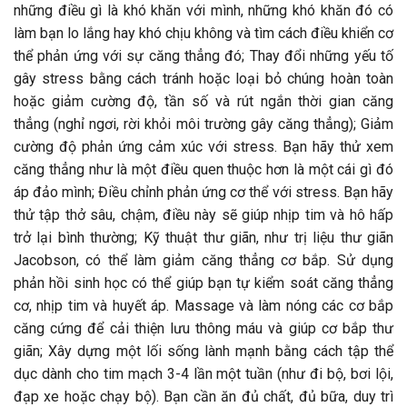
những điều gì là khó khăn với mình, những khó khăn đó có
làm bạn lo lắng hay khó chịu không và tìm cách điều khiển cơ
thể phản ứng với sự căng thẳng đó; Thay đổi những yếu tố
gây stress bằng cách tránh hoặc loại bỏ chúng hoàn toàn
hoặc giảm cường độ, tần số và rút ngắn thời gian căng
thẳng (nghỉ ngơi, rời khỏi môi trường gây căng thẳng); Giảm
cường độ phản ứng cảm xúc với stress. Bạn hãy thử xem
căng thẳng như là một điều quen thuộc hơn là một cái gì đó
áp đảo mình; Điều chỉnh phản ứng cơ thể với stress. Bạn hãy
thử tập thở sâu, chậm, điều này sẽ giúp nhịp tim và hô hấp
trở lại bình thường; Kỹ thuật thư giãn, như trị liệu thư giãn
Jacobson, có thể làm giảm căng thẳng cơ bắp. Sử dụng
phản hồi sinh học có thể giúp bạn tự kiểm soát căng thẳng
cơ, nhịp tim và huyết áp. Massage và làm nóng các cơ bắp
căng cứng để cải thiện lưu thông máu và giúp cơ bắp thư
giãn; Xây dựng một lối sống lành mạnh bằng cách tập thể
dục dành cho tim mạch 3-4 lần một tuần (như đi bộ, bơi lội,
đạp xe hoặc chạy bộ). Bạn cần ăn đủ chất, đủ bữa, duy trì