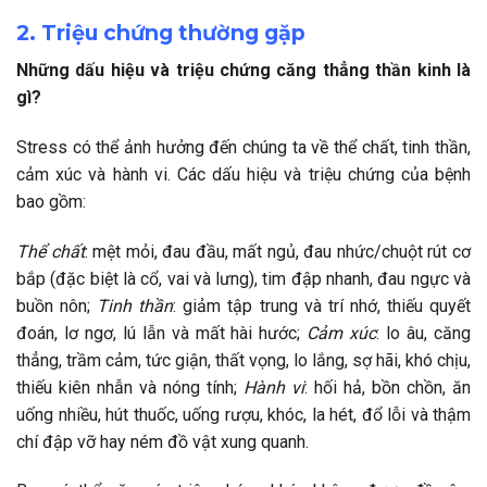
2. Triệu chứng thường gặp
Những dấu hiệu và triệu chứng căng thẳng thần kinh là
gì?
Stress có thể ảnh hưởng đến chúng ta về thể chất, tinh thần,
cảm xúc và hành vi. Các dấu hiệu và triệu chứng của bệnh
bao gồm:
Thể chất
: mệt mỏi, đau đầu, mất ngủ, đau nhức/chuột rút cơ
bắp (đặc biệt là cổ, vai và lưng), tim đập nhanh, đau ngực và
buồn nôn;
Tinh thần
: giảm tập trung và trí nhớ, thiếu quyết
đoán, lơ ngơ, lú lẫn và mất hài hước;
Cảm xúc
: lo âu, căng
thẳng, trầm cảm, tức giận, thất vọng, lo lắng, sợ hãi, khó chịu,
thiếu kiên nhẫn và nóng tính;
Hành vi
: hối hả, bồn chồn, ăn
uống nhiều, hút thuốc, uống rượu, khóc, la hét, đổ lỗi và thậm
chí đập vỡ hay ném đồ vật xung quanh.